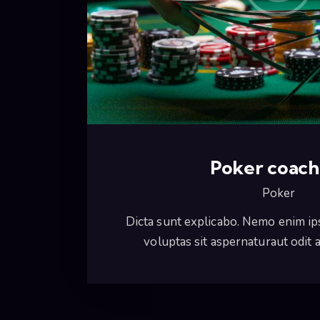
Poker coach
Poker
Dicta sunt explicabo. Nemo enim i
voluptas sit aspernaturaut odit au