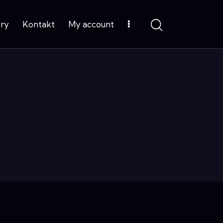
ery
Kontakt
My account