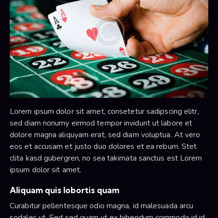
Lorem ipsum dolor sit amet, consetetur sadipscing elitr,
sed diam nonumy eirmod tempor invidunt ut labore et
dolore magna aliquyam erat, sed diam voluptua. At vero
eos et accusam et justo duo dolores et ea rebum. Stet
clita kasd gubergren, no sea takimata sanctus est Lorem
ipsum dolor sit amet.
Aliquam quis lobortis quam
Curabitur pellentesque odio magna, id malesuada arcu
sodales ut. Sed sed quam ut ex bibendum commodo id id